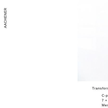
AACHENER
Transfor
C-p
7 +
Mem