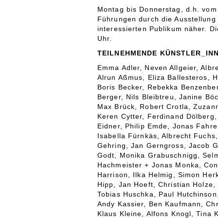
Montag bis Donnerstag, d.h. vo
Führungen durch die Ausstellung
interessierten Publikum näher. 
Uhr.
TEILNEHMENDE KÜNSTLER_INN
Emma Adler, Neven Allgeier, Albre
Alrun Aßmus, Eliza Ballesteros, 
Boris Becker, Rebekka Benzenber
Berger, Nils Bleibtreu, Janine B
Max Brück, Robert Crotla, Zuzann
Keren Cytter, Ferdinand Dölberg,
Eidner, Philip Emde, Jonas Fahre
Isabella Fürnkäs, Albrecht Fuchs
Gehring, Jan Gerngross, Jacob Gi
Godt, Monika Grabuschnigg, Selm
Hachmeister + Jonas Monka, Cons
Harrison, Ilka Helmig, Simon Herk
Hipp, Jan Hoeft, Christian Holze
Tobias Huschka, Paul Hutchinson
Andy Kassier, Ben Kaufmann, Chri
Klaus Kleine, Alfons Knogl, Tina 