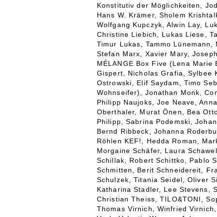
Konstitutiv der Möglichkeiten, J
Hans W. Krämer, Sholem Krishtalk
Wolfgang Kupczyk, Alwin Lay, Luk
Christine Liebich, Lukas Liese, 
Timur Lukas, Tammo Lünemann, M
Stefan Marx, Xavier Mary, Joseph
MÉLANGE Box Five (Lena Marie Em
Gispert, Nicholas Grafia, Sylbee
Ostrowski, Elif Saydam, Timo Seb
Wohnseifer), Jonathan Monk, Co
Philipp Naujoks, Joe Neave, Anna
Oberthaler, Murat Önen, Bea Otto
Philipp, Sabrina Podemski, Joha
Bernd Ribbeck, Johanna Roderbur
Röhlen KEF!, Hedda Roman, Marku
Morgaine Schäfer, Laura Schawel
Schillak, Robert Schittko, Pablo
Schmitten, Berit Schneidereit, F
Schulzek, Titania Seidel, Oliver S
Katharina Stadler, Lee Stevens, 
Christian Theiss, TILO&TONI, Sop
Thomas Virnich, Winfried Virnich